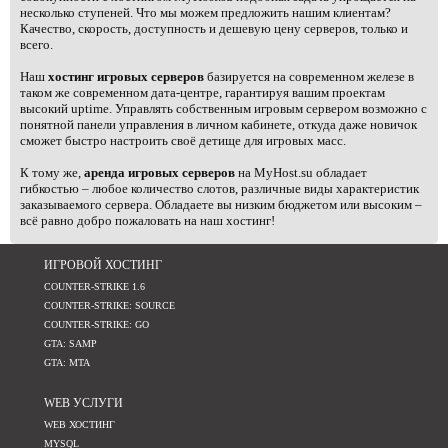
несколько ступеней. Что мы можем предложить нашим клиентам?
Качество, скорость, доступность и дешевую цену серверов, только и
всего.
Наш
хостинг игровых серверов
базируется на современном железе в
таком же современном дата-центре, гарантируя вашим проектам
высокий uptime. Управлять собственным игровым сервером возможно с
понятной панели управления в личном кабинете, откуда даже новичок
сможет быстро настроить своё детище для игровых масс.
К тому же,
аренда игровых серверов
на MyHost.su обладает
гибкостью – любое количество слотов, различные виды характеристик
заказываемого сервера. Обладаете вы низким бюджетом или высоким –
всё равно добро пожаловать на наш хостинг!
ИГРОВОЙ ХОСТИНГ
COUNTER-STRIKE 1.6
COUNTER-STRIKE: SOURCE
COUNTER-STRIKE: GO
GTA: SAMP
GTA: MTA
WEB УСЛУГИ
WEB ХОСТИНГ
MYSQL