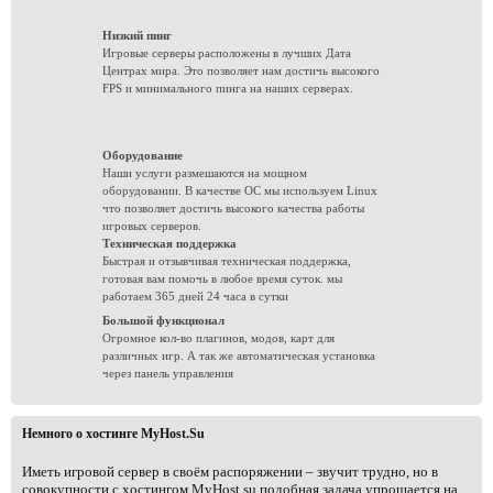
Низкий пинг
Игровые серверы расположены в лучших Дата
Центрах мира. Это позволяет нам достичь высокого
FPS и минимального пинга на наших серверах.
Оборудование
Наши услуги размешаются на мощном
оборудовании. В качестве ОС мы используем Linux
что позволяет достичь высокого качества работы
игровых серверов.
Техническая поддержка
Быстрая и отзывчивая техническая поддержка,
готовая вам помочь в любое время суток. мы
работаем 365 дней 24 часа в сутки
Большой функционал
Огромное кол-во плагинов, модов, карт для
различных игр. А так же автоматическая установка
через панель управления
Немного о хостинге MyHost.Su
Иметь игровой сервер в своём распоряжении – звучит трудно, но в
совокупности с хостингом MyHost.su подобная задача упрощается на