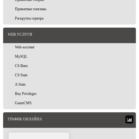
Приватные плагины
Раскрутка сервера
WEB УСЛУГИ
Web-хостинг
MySQL
CS:Bans
CS:Stats
A:Stats
Buy Privileges
GameCMS
ГРАФИК ОНЛАЙНА